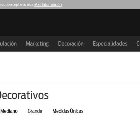
os que acepta su uso.
Más Información
.
Tarragona
Malgrat de Mar
Palafolls
Madri
.003
977.276.901
93.159.61.21
93.516.00.47
91.1
ulación
Marketing
Decoración
Especialidades
C
Decorativos
Mediano
Grande
Medidas Únicas