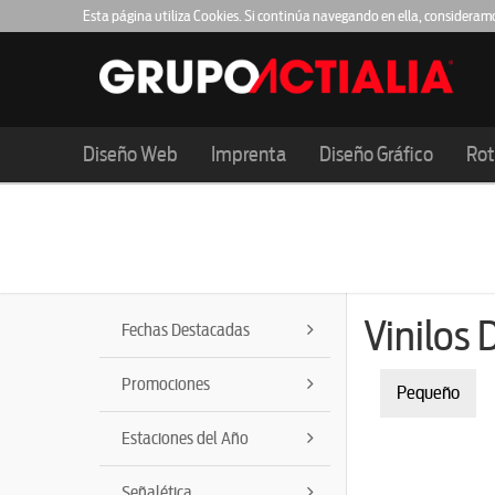
Esta página utiliza Cookies. Si continúa navegando en ella, consideram
Barcelona
Girona
Lleida
93.159.61.20
972.983.614
973.984
Diseño Web
Imprenta
Diseño Gráfico
Rot
Vinilos 
Fechas Destacadas
Promociones
Pequeño
Estaciones del Año
Señalética