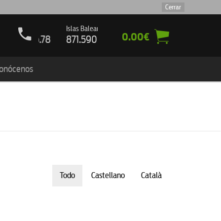
Cerrar
d
Islas Baleares
0.00€
59.16.78
871.590.160
onócenos
Todo
Castellano
Català