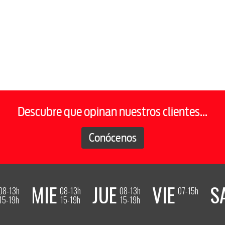
Descubre que opinan nuestros clientes...
Conócenos
MIE
JUE
VIE
S
08-13h
08-13h
08-13h
07-15h
15-19h
15-19h
15-19h