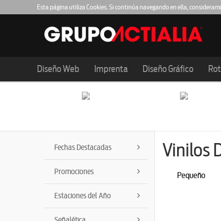
Esta página utiliza Cookies. Si continúa navegando en ella, consideram
Barcelona
Girona
Lleida
93.159.61.20
972.983.614
973.984
Diseño Web
Imprenta
Diseño Gráfico
Rot
Vinilos
Fechas Destacadas
Promociones
Pequeño
Estaciones del Año
Señalética