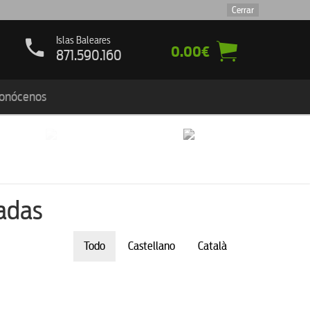
Cerrar
Islas Baleares
0.00€
9.16.78
871.590.160
onócenos
cadas
Todo
Castellano
Català