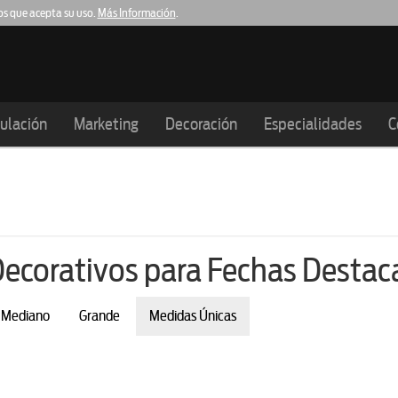
os que acepta su uso.
Más Información
.
Tarragona
Malgrat de Mar
Palafolls
Madrid
.003
977.276.901
93.159.61.21
93.516.00.47
91.15
ulación
Marketing
Decoración
Especialidades
C
 Decorativos para Fechas Desta
Mediano
Grande
Medidas Únicas