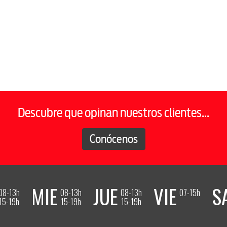
Descubre que opinan nuestros clientes...
Conócenos
MIE
JUE
VIE
S
08-13h
08-13h
08-13h
07-15h
15-19h
15-19h
15-19h